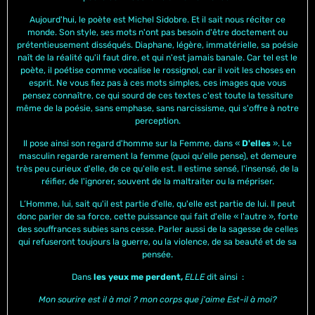
Aujourd'hui, le poète est Michel Sidobre. Et il sait nous réciter ce
monde. Son style, ses mots n'ont pas besoin d'être doctement ou
prétentieusement disséqués. Diaphane, légère, immatérielle, sa poésie
naît de la réalité qu'il faut dire, et qui n'est jamais banale. Car tel est le
poète, il poétise comme vocalise le rossignol, car il voit les choses en
esprit. Ne vous fiez pas à ces mots simples, ces images que vous
pensez connaître, ce qui sourd de ces textes c'est toute la tessiture
même de la poésie, sans emphase, sans narcissisme, qui s'offre à notre
perception.
Il pose ainsi son regard d'homme sur la Femme, dans «
D'elles
». Le
masculin regarde rarement la femme (quoi qu'elle pense), et demeure
très peu curieux d'elle, de ce qu'elle est. Il estime sensé, l'insensé, de la
réifier, de l'ignorer, souvent de la maltraiter ou la mépriser.
L’Homme, lui, sait qu'il est partie d'elle, qu'elle est partie de lui. Il peut
donc parler de sa force, cette puissance qui fait d'elle « l'autre », forte
des souffrances subies sans cesse. Parler aussi de la sagesse de celles
qui refuseront toujours la guerre, ou la violence, de sa beauté et de sa
pensée.
Dans
les yeux me perdent,
ELLE
dit ainsi :
Mon sourire est il à moi ? mon corps que j'aime Est-il à moi?