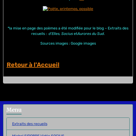
*
la
mise en page des poèmes a été modifiée pour le blog – Extraits des
recueils :
d'Elles, Socius
et
Aurores du Sud
.
Sources images : Google images
Retour à l'Accueil
Menu
Extraits des recueils
Michel SIDOBRE Vidéo SOCIUS