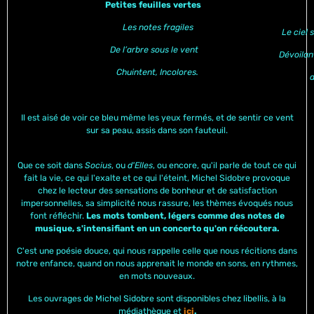
Petites feuilles vertes
Sur
Les notes fragiles
L
e ciel 
De l’arbre sous le vent
Dévoilant le
Chuintent, Incolores.
d
Il est aisé de voir ce bleu même les yeux fermés, et de sentir ce vent
sur sa peau, assis dans son fauteuil.
Que ce soit dans
Socius
, ou
d'Elles
, ou encore, qu'il parle de tout ce qui
fait la vie, ce qui l'exalte et ce qui l'éteint, Michel Sidobre provoque
chez le lecteur des sensations de bonheur et de satisfaction
impersonnelles, sa simplicité nous rassure, les thèmes évoqués nous
font réfléchir.
Les mots tombent, légers comme des notes de
musique, s'intensifiant en un concerto qu'on réécoutera.
C'est une poésie douce, qui nous rappelle celle que nous récitions dans
notre enfance, quand on nous apprenait le monde en sons, en rythmes,
en mots nouveaux.
Les ouvrages de Michel Sidobre sont disponibles chez libellis, à la
médiathèque et
ici
.