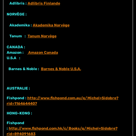
Adlibris :
Adlibris Finlande
NORVÈGE :
Akademika :
Akademika Norvège
Tanum :
Tanum Norvège
CANADA :
Amazon :
Amazon Canada
U.S.A :
Barnes & Noble :
Barnes & Noble U.S.A.
AUSTRALIE :
Fishpond :
http://www.fishpond.com.au/q/Michel+Sidobre?
rid=1164644407
HONG-KONG :
Fishpond
:
http://www.fishpond.com.hk/c/Books/q/Michel+Sidobre?
rid=894091683