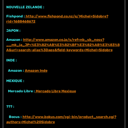
NOUVELLE ZELANDE :
Fishpond :
http://www.fishpond.co.nz/q/Michel+Sidobre?
rid=1688468672
JAPON :
Amazon :
http://www.amazon.co.jp/s/ref=nb_sb_noss?
__mk_ja_JP=%E3%82%AB%E3%82%BF%E3%82%AB%E3%83%8
A&url=search-alias%3Daps&field-keywords=Michel+Sidobre
INDE :
Amazon :
Amazon Inde
MEXIQUE :
Mercado Libre :
Mercado Libre Mexique
??? :
Bocus :
http://www.bokus.com/cgi-bin/product_search.cgi?
authors=Michel%20Sidobre